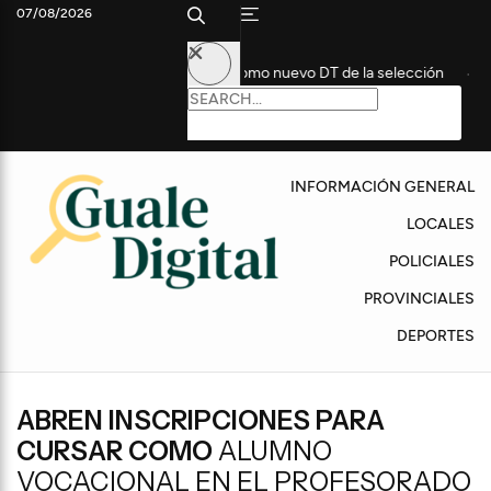
07/08/2026
n histórico futbolista como nuevo DT de la selección
Convocan 
INFORMACIÓN GENERAL
LOCALES
POLICIALES
PROVINCIALES
DEPORTES
ABREN INSCRIPCIONES PARA
CURSAR COMO
ALUMNO
VOCACIONAL EN EL PROFESORADO