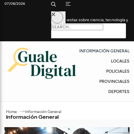
07/08/2026
 edición con propuestas sobre ciencia, tecnología y empleo
A
INFORMACIÓN GENERAL
LOCALES
POLICIALES
PROVINCIALES
DEPORTES
Home
Información General
Información General