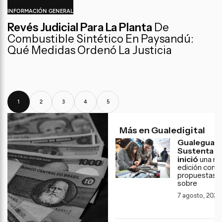
INFORMACIÓN GENERAL
Revés Judicial Para La Planta
De
Combustible Sintético En Paysandú:
Qué Medidas Ordenó La Justicia
1
2
3
4
5
Más en Gualedigital
Gualeguay
Sustenta
inició
una nu
edición con
propuestas
sobre
7 agosto, 2026