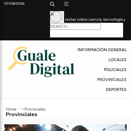
07/08/2026
edición con propuestas sobre ciencia, tecnología y empleo
Anu
INFORMACIÓN GENERAL
LOCALES
POLICIALES
PROVINCIALES
DEPORTES
Home
Provinciales
Provinciales