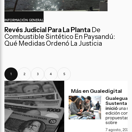
INFORMACIÓN GENERAL
Revés Judicial Para La Planta
De
Combustible Sintético En Paysandú:
Qué Medidas Ordenó La Justicia
1
2
3
4
5
Más en Gualedigital
Gualeguay
Sustenta
inició
una nu
edición con
propuestas
sobre
7 agosto, 2026