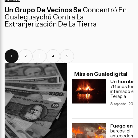
Un Grupo De Vecinos Se
Concentró En
Gualeguaychú Contra La
Extranjerización De La Tierra
1
2
3
4
5
Más en Gualedigital
Un hombre
78 años fue
internado en
Terapia
8 agosto, 2026
Fuego en l
barcos: el
antecedente