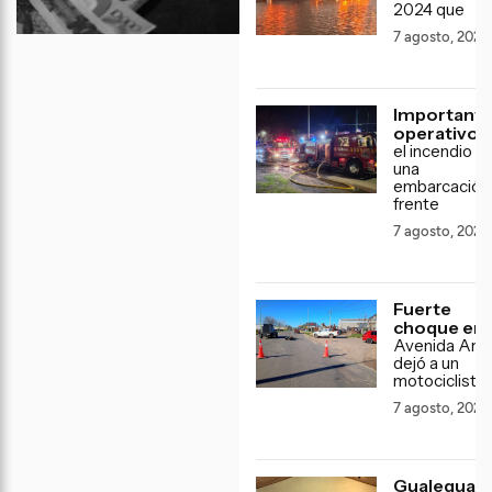
2024 que
7 agosto, 2026
Important
operativo 
el incendio d
una
embarcación
frente
7 agosto, 2026
Fuerte
choque en
Avenida Arti
dejó a un
motociclista
7 agosto, 2026
Gualeguay