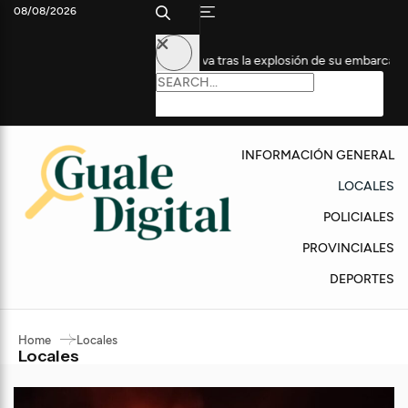
08/08/2026
 en Terapia Intensiva tras la explosión de su embarcación
Fueg
INFORMACIÓN GENERAL
LOCALES
POLICIALES
PROVINCIALES
DEPORTES
Home
Locales
Locales