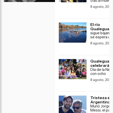
tras la muert
8 agosto, 2026
El río
Gualeguay
sigue bajand
se espera un
8 agosto, 2026
Gualeguay
celebrará e
Día de la Niñ
con ocho
8 agosto, 2026
Tristeza en
Argentina:
Murió Jorge
Messi, el pap