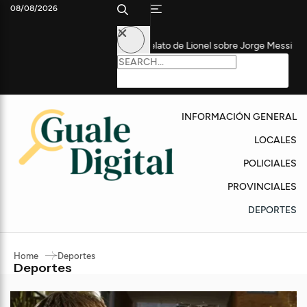
08/08/2026
ganábamos todo”: el relato de Lionel sobre Jorge Messi
La AFA t
INFORMACIÓN GENERAL
LOCALES
POLICIALES
PROVINCIALES
DEPORTES
Home
Deportes
Deportes