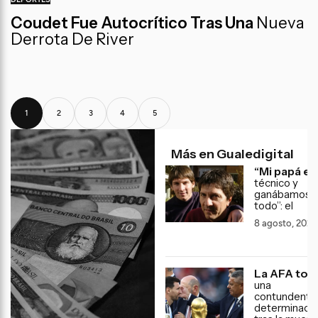
Coudet Fue Autocrítico Tras Una
Nueva
Derrota De River
1
2
3
4
5
Más en Gualedigital
“Mi papá er
técnico y
ganábamos
todo”: el
8 agosto, 2026
La AFA to
una
contundente
determinaci