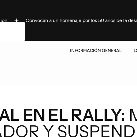
onvocan a un homenaje por los 50 años de la desaparición de 
INFORMACIÓN GENERAL
L
L EN EL RALLY:
M
ADOR Y SUSPEND