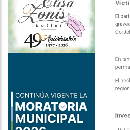
Vícti
El par
graved
Córdob
En tan
perman
El hec
region
Inve
Tras e