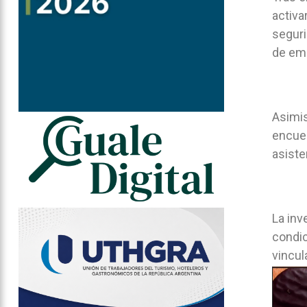
activa
seguri
de eme
Asimis
encuen
asiste
La inv
condic
vincul