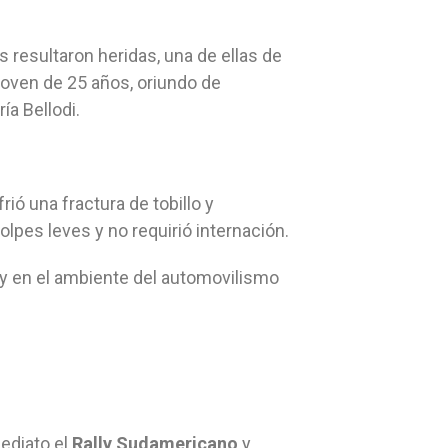
s resultaron heridas, una de ellas de
joven de 25 años, oriundo de
ía Bellodi.
rió una fractura de tobillo y
lpes leves y no requirió internación.
y en el ambiente del automovilismo
ediato el
Rally Sudamericano
y