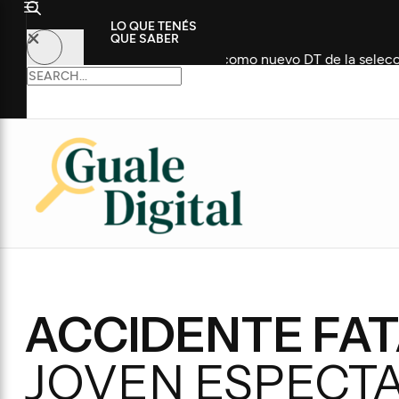
LO QUE TENÉS
QUE SABER
n histórico futbolista como nuevo DT de la selección
C
ACCIDENTE FATA
JOVEN ESPECT