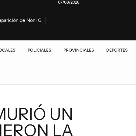
07/08/2026
Noni González
Marcha contra la Ley de propiedad privada
OCALES
POLICIALES
PROVINCIALES
DEPORTES
URIÓ UN
IERON LA