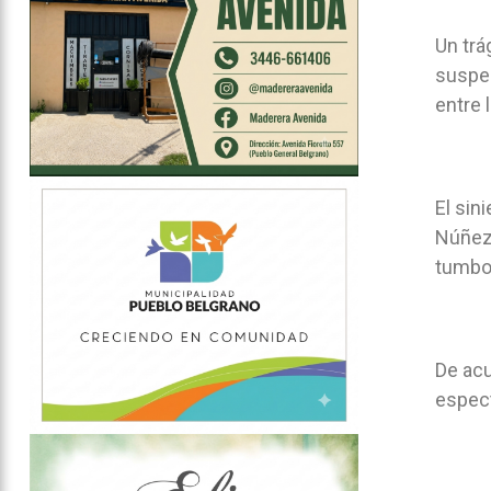
Un trá
suspen
entre 
El sin
Núñez,
tumbos
De acu
espect