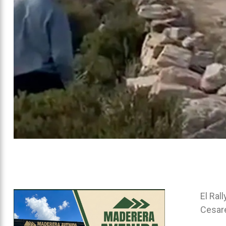
El Ral
Cesare