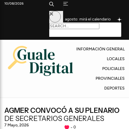
10/08/2026
s comienza con los pagos de agosto: mirá el calendario
El plan
INFORMACIÓN GENERAL
LOCALES
POLICIALES
PROVINCIALES
DEPORTES
AGMER CONVOCÓ A SU PLENARIO
DE SECRETARIOS GENERALES
7 Mayo, 2026
0