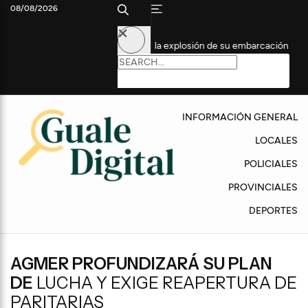
08/08/2026
apia Intensiva tras la explosión de su embarcación
Fuego en l
INFORMACIÓN GENERAL
LOCALES
POLICIALES
PROVINCIALES
DEPORTES
AGMER PROFUNDIZARÁ SU PLAN
DE
LUCHA Y EXIGE REAPERTURA DE
PARITARIAS