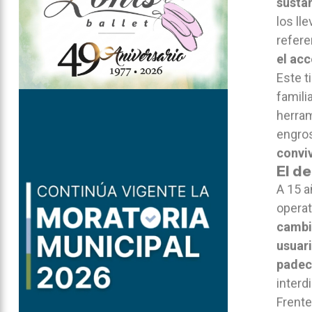
susta
los ll
refer
el acc
Este t
famili
herram
engros
conviv
El d
A 15 a
operat
cambi
usuari
padec
interdi
Frente