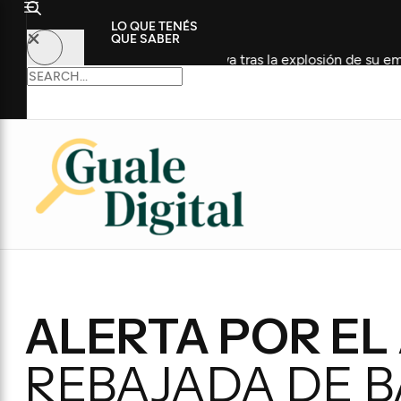
LO QUE TENÉS
QUE SABER
n Terapia Intensiva tras la explosión de su embarcación
ALERTA POR EL
REBAJADA DE B