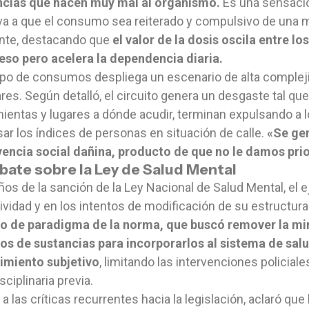
ncias que hacen muy mal al organismo.
Es una sensació
eva a que el consumo sea reiterado y compulsivo de una 
ente, destacando que
el valor de la dosis oscila entre lo
eso pero acelera la dependencia diaria.
ipo de consumos despliega un escenario de alta complej
ares. Según detalló, el circuito genera un desgaste tal que
ientas y lugares a dónde acudir, terminan expulsando a 
ar los índices de personas en situación de calle.
«Se ge
encia social dañina, producto de que no le damos prio
ebate sobre la Ley de Salud Mental
ños de la sanción de la Ley Nacional de Salud Mental, el e
ividad y en los intentos de modificación de su estructur
o de paradigma de la norma, que buscó remover la mir
os de sustancias para incorporarlos al sistema de sal
imiento subjetivo
, limitando las intervenciones policial
sciplinaria previa.
 a las críticas recurrentes hacia la legislación, aclaró que