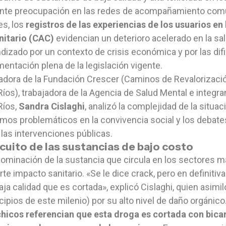
nte preocupación en las redes de acompañamiento comunit
es, los
registros de las experiencias de los usuarios 
itario (CAC)
evidencian un deterioro acelerado en la sal
dizado por un contexto de crisis económica y por las difi
entación plena de la legislación vigente.
adora de la Fundación Crescer (Caminos de Revalorizació
Ríos), trabajadora de la Agencia de Salud Mental e integra
Ríos,
Sandra Cislaghi
, analizó la complejidad de la situac
os problemáticos en la convivencia social y los debate
 las intervenciones públicas.
rcuito de las sustancias de bajo costo
ominación de la sustancia que circula en los sectores m
rte impacto sanitario. «Se le dice crack, pero en definit
ja calidad que es cortada», explicó Cislaghi, quien asimil
ncipios de este milenio) por su alto nivel de daño orgánico
hicos referencian que esta droga es cortada con bicar