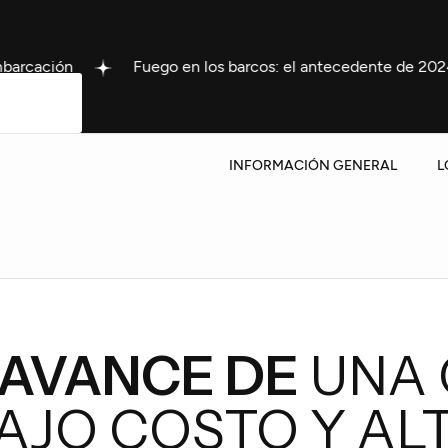
Fuego en los barcos: el antecedente de 2024 que sacudió a 
INFORMACIÓN GENERAL
L
 AVANCE DE
UNA 
AJO COSTO Y AL