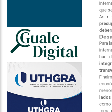
intern
que se
Asimis
presup
deberí
Desa
Para l
intern
hacia 
integr
trans
Finalm
económ
menor
lados 
como e
tomaro