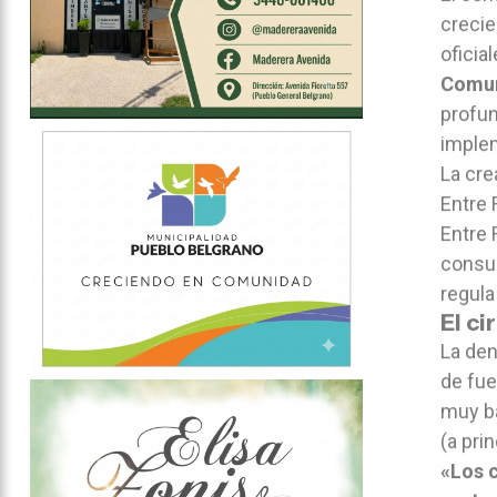
crecie
oficial
Comun
profun
implem
La cre
Entre 
Entre 
consum
regula
El ci
La den
de fue
muy ba
(a pri
«Los c