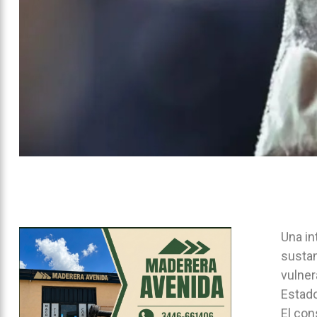
Una in
sustan
vulner
Estado
El con