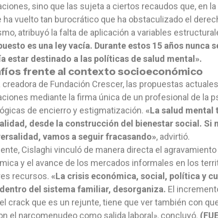
aciones, sino que las sujeta a ciertos recaudos que, en l
 ha vuelto tan burocrático que ha obstaculizado el dere
mo, atribuyó la falta de aplicación a variables estructura
uesto es una ley vacía. Durante estos 15 años nunca s
a estar destinado a las políticas de salud mental».
fíos frente al contexto socioeconómico
a creadora de Fundación Crescer, las propuestas actuale
aciones mediante la firma única de un profesional de la ps
lógicas de encierro y estigmatización.
«La salud mental 
alidad, desde la construcción del bienestar social. Si
versalidad, vamos a seguir fracasando»
, advirtió.
ente, Cislaghi vinculó de manera directa el agravamiento 
ica y el avance de los mercados informales en los terri
es recursos.
«La crisis económica, social, política y c
dentro del sistema familiar, desorganiza.
El increment
l crack que es un rejunte, tiene que ver también con q
n el narcomenudeo como salida laboral», concluyó.
(FUE