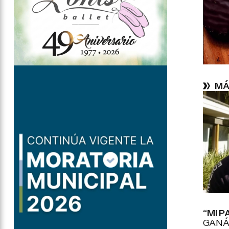
MÁ
“MI P
GANÁ