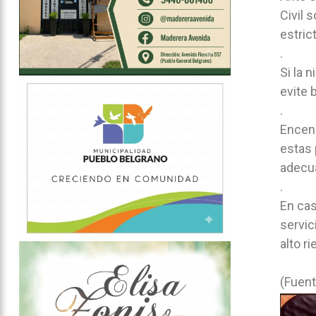
Civil 
estric
.
Si la 
evite 
.
Encend
estas 
adecua
.
En cas
servic
alto r
(Fuent