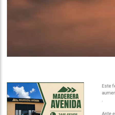
Este f
aument
.
Ante e