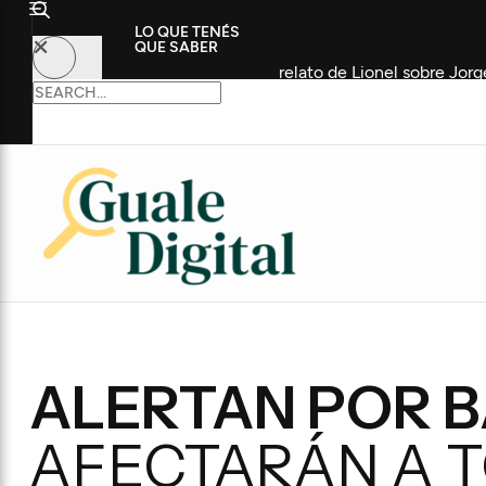
LO QUE TENÉS
QUE SABER
o y ganábamos todo”: el relato de Lionel sobre Jorge Messi
ALERTAN POR B
AFECTARÁN A T