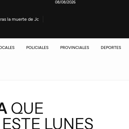
08/08/2026
e de Jorge Messi
El río Gualeguaychú sigue bajando y se 
OCALES
POLICIALES
PROVINCIALES
DEPORTES
A
QUE
 ESTE LUNES