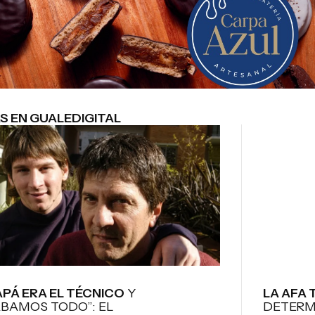
S EN GUALEDIGITAL
APÁ ERA EL TÉCNICO
Y
LA AFA
BAMOS TODO”: EL
DETERM