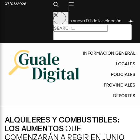
07/08/2026
istórico futbolista como nuevo DT de la selección
Convocan a u
INFORMACIÓN GENERAL
LOCALES
POLICIALES
PROVINCIALES
DEPORTES
ALQUILERES Y COMBUSTIBLES:
LOS AUMENTOS
QUE
COMENZARÁN A REGIR EN JUNIO