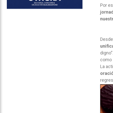
Por es
jornad
nuest
Desde
unific
digno”
como 
La act
oració
regres