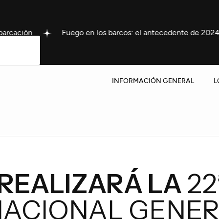
ego en los barcos: el antecedente de 2024 que sacudió a Gua
INFORMACIÓN GENERAL
L
 REALIZARÁ LA
22
NACIONAL GENER