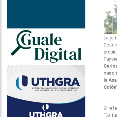
La jor
Desde
propia
Paysan
Carlos
march
la As
Colón
El ref
“Es fu