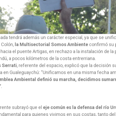
nada tendrá además un carácter especial, ya que se unifi
 Colón,
la Multisectorial Somos Ambiente
confirmó su p
 hacia el puente Artigas, en rechazo a la instalación de la
dú, a pocos kilómetros de la costa entrerriana.
 Serrati
, referente del espacio, explicó que la decisión s
a en Gualeguaychú: “Unificamos en una misma fecha a
amblea Ambiental definió su marcha, decidimos sumar
”
.
erente subrayó que el
eje común es la defensa del río U
ndamental para quienes vivimos en sus costas, tanto del