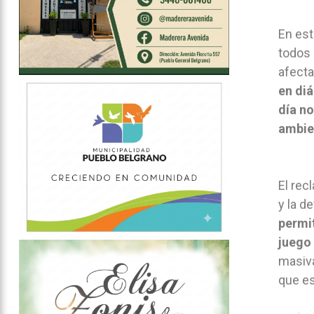
En est
todos 
afecta
en di
día n
ambie
El rec
y la d
permi
juego 
masiva
que es