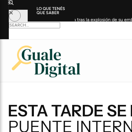
LO QUE TENÉS
QUE SABER
rapia Intensiva tras la explosión de su embarcación
Fu
ESTA TARDE SE
PUENTE INTER