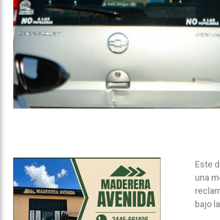
Este 
una mo
reclam
bajo l