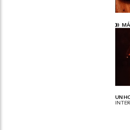
MÁ
UN H
INTE