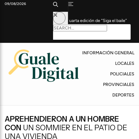
09/08/2026
s participaron de la cuarta edición de “Siga el baile”
Coudet, t
INFORMACIÓN GENERAL
LOCALES
POLICIALES
PROVINCIALES
DEPORTES
APREHENDIERON A UN HOMBRE
CON
UN SOMMIER EN EL PATIO DE
UNA VIVIENDA