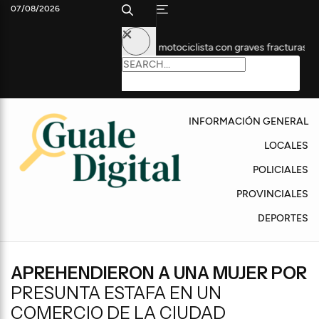
07/08/2026
ida Artigas dejó a un motociclista con graves fracturas
Gualeg
INFORMACIÓN GENERAL
LOCALES
POLICIALES
PROVINCIALES
DEPORTES
APREHENDIERON A UNA MUJER POR
PRESUNTA ESTAFA EN UN
COMERCIO DE LA CIUDAD