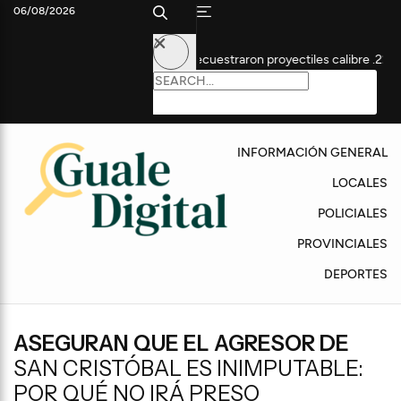
06/08/2026
ausa por homicidio: secuestraron proyectiles calibre .22
Con p
INFORMACIÓN GENERAL
LOCALES
POLICIALES
PROVINCIALES
DEPORTES
ASEGURAN QUE EL AGRESOR DE
SAN CRISTÓBAL ES INIMPUTABLE:
POR QUÉ NO IRÁ PRESO