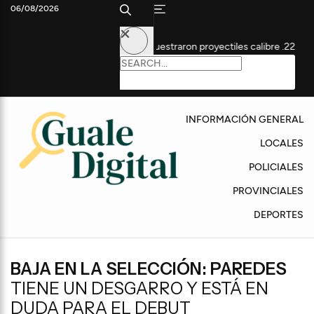
06/08/2026
sa por homicidio: secuestraron proyectiles calibre .22
Con prem
INFORMACIÓN GENERAL
LOCALES
POLICIALES
PROVINCIALES
DEPORTES
BAJA EN LA SELECCIÓN: PAREDES
TIENE UN DESGARRO Y ESTÁ EN
DUDA PARA EL DEBUT