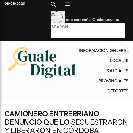
08/08/2026
l antecedente de 2024 que sacudió a Gualeguaychú
Importante 
INFORMACIÓN GENERAL
LOCALES
POLICIALES
PROVINCIALES
DEPORTES
CAMIONERO ENTRERRIANO
DENUNCIÓ QUE LO
SECUESTRARON
Y LIBERARON EN CÓRDOBA