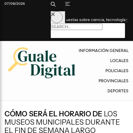
07/08/2026
a edición con propuestas sobre ciencia, tecnología y empleo
A
INFORMACIÓN GENERAL
LOCALES
POLICIALES
PROVINCIALES
DEPORTES
CÓMO SERÁ EL HORARIO DE
LOS
MUSEOS MUNICIPALES DURANTE
EL FIN DE SEMANA LARGO