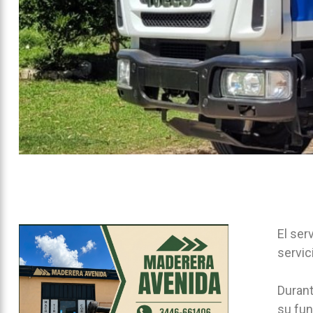
El ser
servic
Durant
su fun