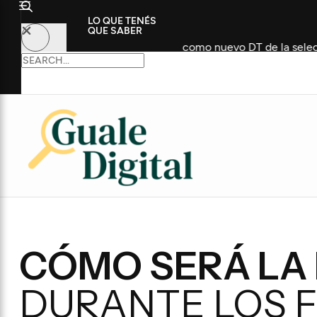
LO QUE TENÉS
QUE SABER
 un histórico futbolista como nuevo DT de la selección
CÓMO SERÁ LA
DURANTE LOS 