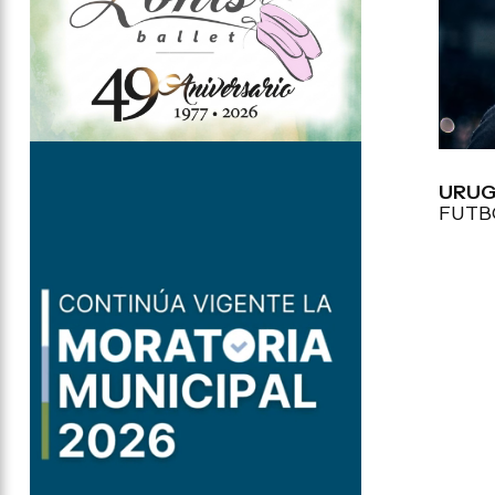
URUG
FUTB