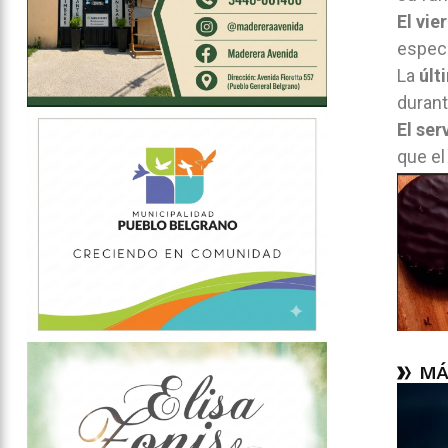
El vie
especi
La
últ
durant
El ser
que el
MÁ