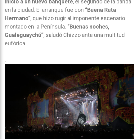
inicio a un nuevo banquete
, el segundo de la banda
en la ciudad. El arranque fue con
“Buena Ruta
Hermano”
, que hizo rugir al imponente escenario
montado en la Península.
“Buenas noches,
Gualeguaychú”
, saludó Chizzo ante una multitud
eufórica.
.