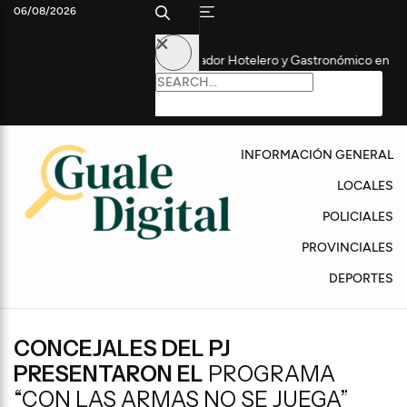
06/08/2026
ó el Día del Trabajador Hotelero y Gastronómico en Colón
Ent
INFORMACIÓN GENERAL
LOCALES
POLICIALES
PROVINCIALES
DEPORTES
CONCEJALES DEL PJ
PRESENTARON EL
PROGRAMA
“CON LAS ARMAS NO SE JUEGA”