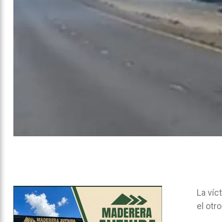
La víc
el otr