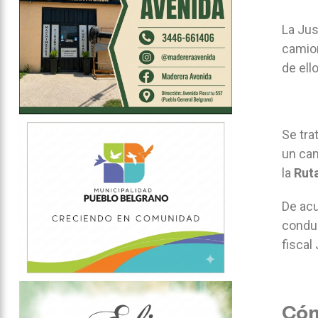
La Jus
camion
de ell
Se tra
un cam
la
Rut
De acu
conduc
fiscal
Cóm