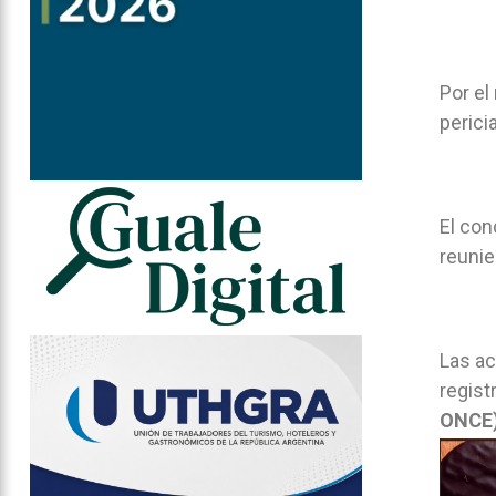
Por el
perici
El con
reunie
Las ac
regist
ONCE