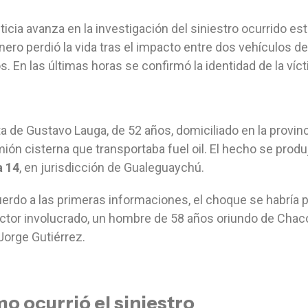
ticia avanza en la investigación del siniestro ocurrido es
ero perdió la vida tras el impacto entre dos vehículos de
os. En las últimas horas se confirmó la identidad de la víc
ta de Gustavo Lauga, de 52 años, domiciliado en la provi
ión cisterna que transportaba fuel oil. El hecho se produj
a 14
, en jurisdicción de Gualeguaychú.
erdo a las primeras informaciones, el choque se habría p
tor involucrado, un hombre de 58 años oriundo de Chaco
 Jorge Gutiérrez.
o ocurrió el siniestro