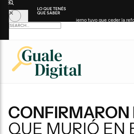
LO QUE TENÉS
QUE SABER
privada, pero el Gobierno tuvo que ceder la reforma del Fuego
CONFIRMARON 
QUE MURIÓ EN 