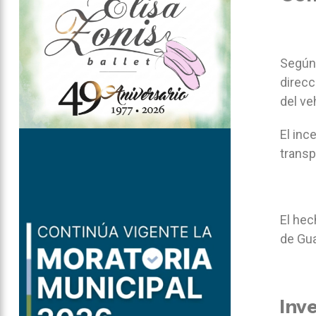
Según 
direcc
del ve
El inc
transp
El hec
de Gua
Inv