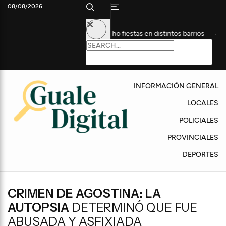
08/08/2026
el Día de la Niñez con ocho fiestas en distintos barrios
Triste
INFORMACIÓN GENERAL
LOCALES
POLICIALES
PROVINCIALES
DEPORTES
CRIMEN DE AGOSTINA: LA
AUTOPSIA
DETERMINÓ QUE FUE
ABUSADA Y ASFIXIADA