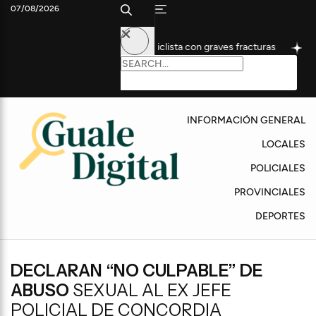
07/08/2026
igas dejó a un motociclista con graves fracturas
Gualeguaychú
INFORMACIÓN GENERAL
LOCALES
POLICIALES
PROVINCIALES
DEPORTES
DECLARAN “NO CULPABLE” DE
ABUSO
SEXUAL AL EX JEFE
POLICIAL DE CONCORDIA