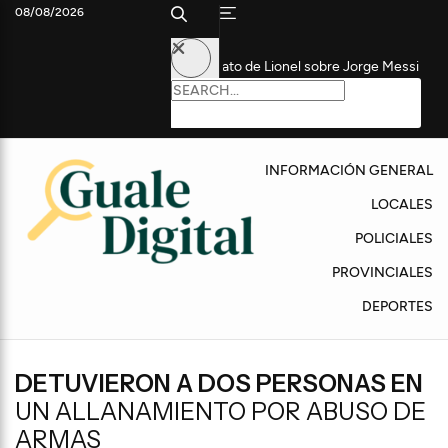
08/08/2026
y ganábamos todo”: el relato de Lionel sobre Jorge Messi
La AFA
INFORMACIÓN GENERAL
LOCALES
POLICIALES
PROVINCIALES
DEPORTES
DETUVIERON A DOS PERSONAS EN
UN ALLANAMIENTO POR ABUSO DE
ARMAS