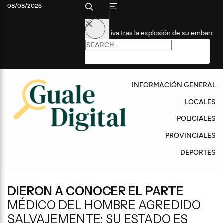
08/08/2026
o en Terapia Intensiva tras la explosión de su embarcación
Fu
INFORMACIÓN GENERAL
LOCALES
POLICIALES
PROVINCIALES
DEPORTES
DIERON A CONOCER EL PARTE
MÉDICO DEL HOMBRE AGREDIDO
SALVAJEMENTE: SU ESTADO ES