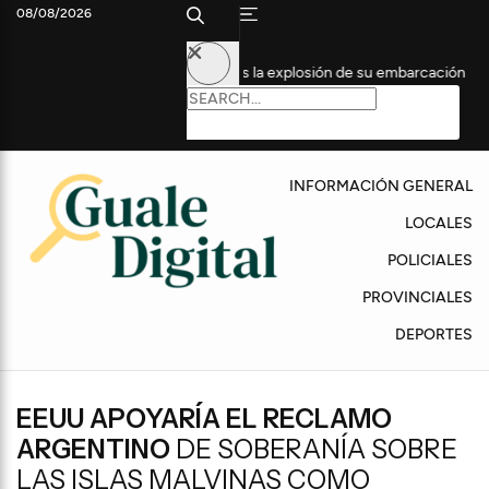
08/08/2026
erapia Intensiva tras la explosión de su embarcación
Fuego en 
INFORMACIÓN GENERAL
LOCALES
POLICIALES
PROVINCIALES
DEPORTES
EEUU APOYARÍA EL RECLAMO
ARGENTINO
DE SOBERANÍA SOBRE
LAS ISLAS MALVINAS COMO