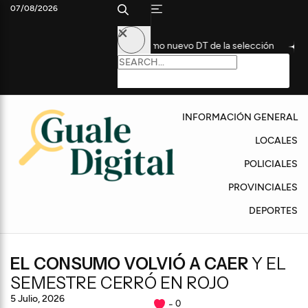
07/08/2026
n histórico futbolista como nuevo DT de la selección
Convocan
INFORMACIÓN GENERAL
LOCALES
POLICIALES
PROVINCIALES
DEPORTES
EL CONSUMO VOLVIÓ A CAER
Y EL
SEMESTRE CERRÓ EN ROJO
5 Julio, 2026
0