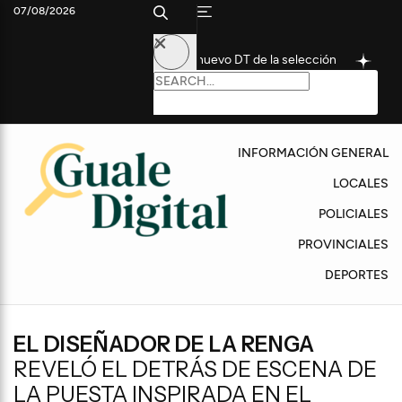
07/08/2026
tórico futbolista como nuevo DT de la selección
Convocan a un
INFORMACIÓN GENERAL
LOCALES
POLICIALES
PROVINCIALES
DEPORTES
EL DISEÑADOR DE LA RENGA
REVELÓ EL DETRÁS DE ESCENA DE
LA PUESTA INSPIRADA EN EL