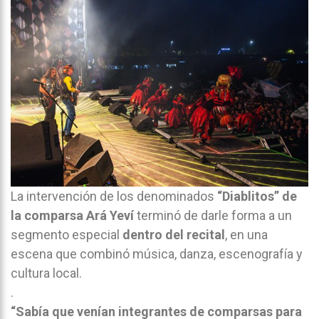
La intervención de los denominados
“Diablitos” de
la comparsa Ará Yeví
terminó de darle forma a un
segmento especial
dentro del recital
, en una
escena que combinó música, danza, escenografía y
cultura local.
.
“Sabía que venían integrantes de comparsas para