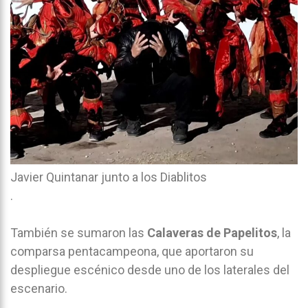
Javier Quintanar junto a los Diablitos
.
También se sumaron las
Calaveras de Papelitos
, la
comparsa pentacampeona, que aportaron su
despliegue escénico desde uno de los laterales del
escenario.
.