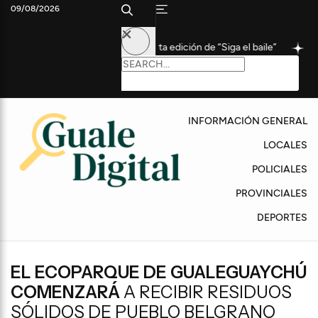
09/08/2026
participaron de la cuarta edición de “Siga el baile”
Coudet, tra
INFORMACIÓN GENERAL
LOCALES
POLICIALES
PROVINCIALES
DEPORTES
EL ECOPARQUE DE GUALEGUAYCHÚ
COMENZARÁ
A RECIBIR RESIDUOS
SÓLIDOS DE PUEBLO BELGRANO