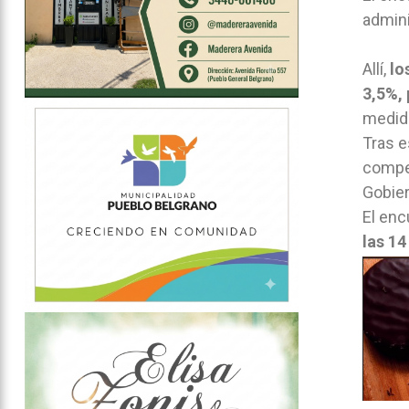
admini
Allí,
lo
3,5%, 
medido
Tras e
compen
Gobier
El enc
las 14