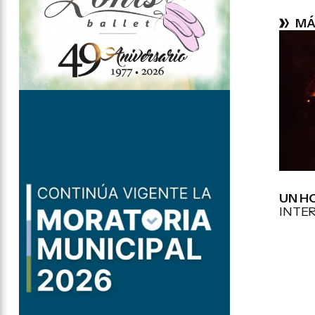
MÁ
UN H
INTE