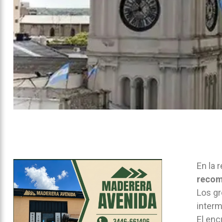
En la 
recomp
Los gr
interm
El enc