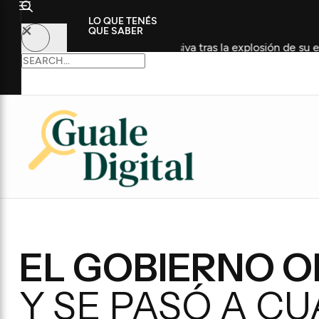
LO QUE TENÉS
QUE SABER
o en Terapia Intensiva tras la explosión de su embarcación
EL GOBIERNO OF
Y SE PASÓ A C