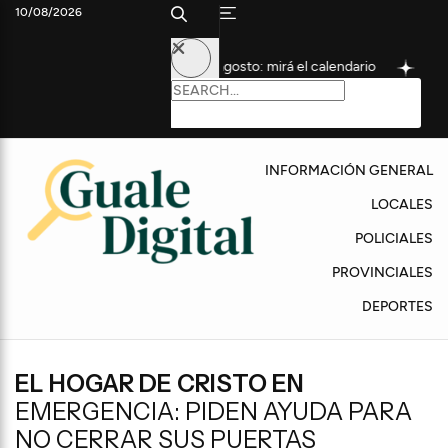
10/08/2026
ienza con los pagos de agosto: mirá el calendario
El plan de a
INFORMACIÓN GENERAL
LOCALES
POLICIALES
PROVINCIALES
DEPORTES
EL HOGAR DE CRISTO EN
EMERGENCIA: PIDEN AYUDA PARA
NO CERRAR SUS PUERTAS