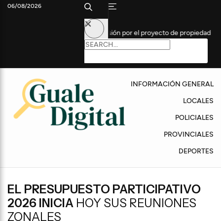
06/08/2026
 Senado reanudó la sesión por el proyecto de propiedad privada
T
INFORMACIÓN GENERAL
LOCALES
POLICIALES
PROVINCIALES
DEPORTES
EL PRESUPUESTO PARTICIPATIVO
2026 INICIA
HOY SUS REUNIONES
ZONALES