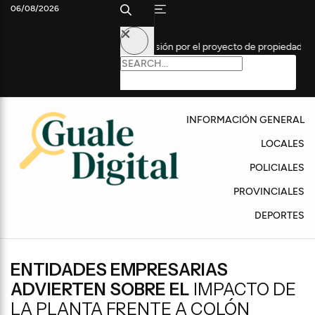
06/08/2026
enado reanudó la sesión por el proyecto de propiedad privada
Tra
INFORMACIÓN GENERAL
LOCALES
POLICIALES
PROVINCIALES
DEPORTES
ENTIDADES EMPRESARIAS
ADVIERTEN SOBRE EL
IMPACTO DE
LA PLANTA FRENTE A COLÓN