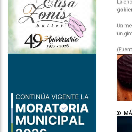
La enc
gobie
Un me
un gir
(Fuent
MÁ