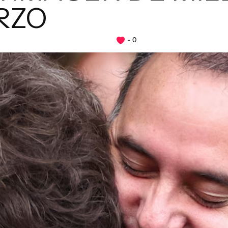
RZO
0