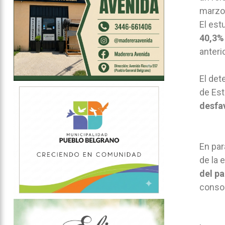
marzo
El est
40,3%
anterio
El det
de Est
desfa
En par
de la 
del p
consol