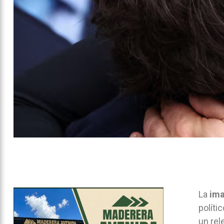
La
ima
políti
un rel