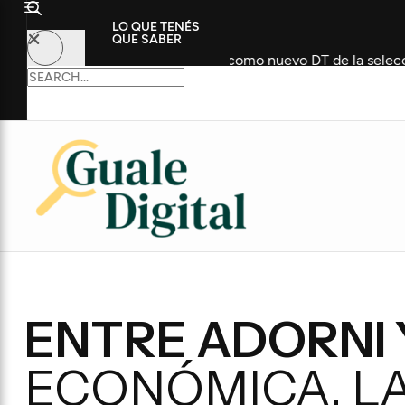
LO QUE TENÉS
QUE SABER
n histórico futbolista como nuevo DT de la selección
ENTRE ADORNI 
ECONÓMICA, LA