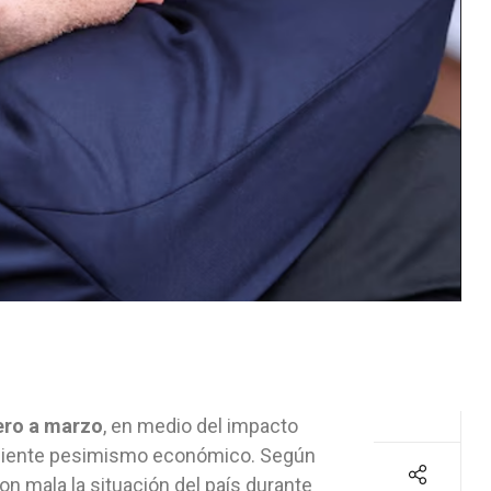
rero a marzo
, en medio del impacto
creciente pesimismo económico. Según
n mala la situación del país durante