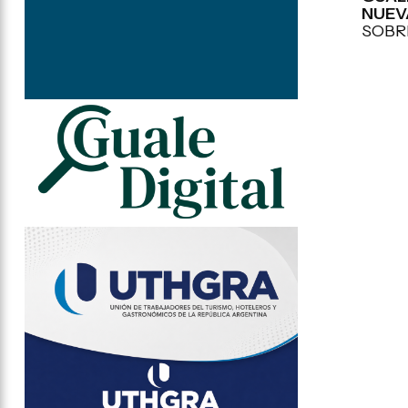
NUEV
SOBR