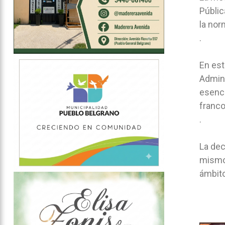
Públic
la nor
.
En est
Admini
esenci
franc
.
La dec
mismo 
ámbito