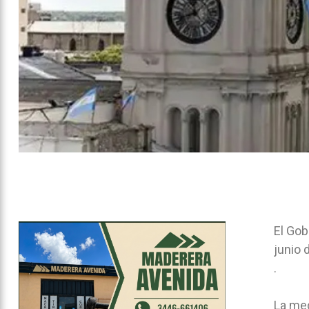
El Gob
junio 
.
La med