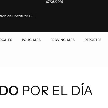
07/08/2026
o Bértora este domingo
Entre Ríos presentó a Nación una 
OCALES
POLICIALES
PROVINCIALES
DEPORTES
ADO
POR EL DÍA