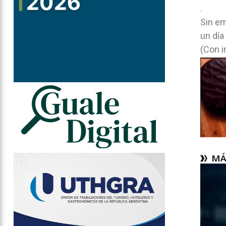
.
Sin em
un día
(Con i
MÁ