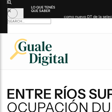
LO QUE TENÉS
QUE SABER
n histórico futbolista como nuevo DT de la selección
C
ENTRE RÍOS SU
OCUPACIÓN DU