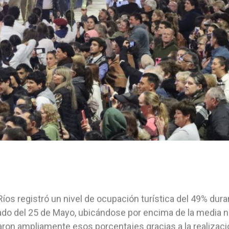
Ríos registró un nivel de ocupación turística del 49% dura
iado del 25 de Mayo, ubicándose por encima de la media n
ron ampliamente esos porcentajes gracias a la realizació