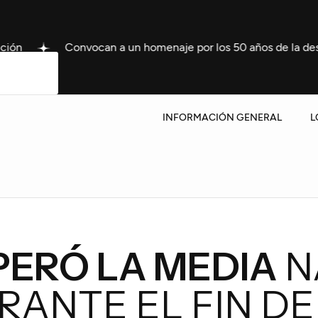
onvocan a un homenaje por los 50 años de la desaparición de 
INFORMACIÓN GENERAL
L
PERÓ LA MEDIA
N
RANTE EL FIN D