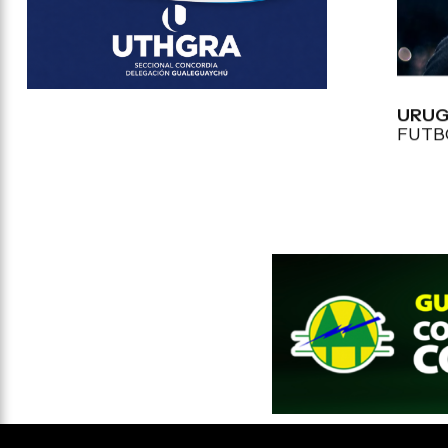
URUG
FUTB