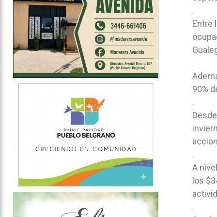
.
Entre 
ocupac
Guale
.
Además
90% de
.
Desde 
invier
accion
.
A nive
los $3
activi
.