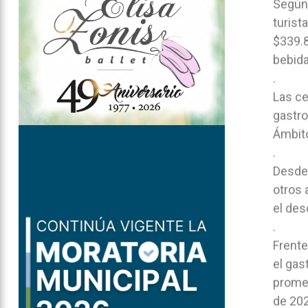
Según 
turist
$339.8
bebid
.
Las ce
gastro
Ámbit
.
Desde 
otros 
el des
.
Frente
el gas
promed
de 202