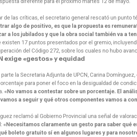
spuesta diferente para el próximo martes 12 de mayo.
r de las críticas, el secretario general rescató un punto t
rar algo de positivo, es que la propuesta es remunerat
ar a los jubilados y que la obra social también va a te
 existen 17 puntos presentados por el gremio, incluyendo 
uperación del Código 272, sobre los cuales no hubo avan
 exige «gestos» y equidad
 parte la Secretaria Adjunta de UPCN, Carina Domínguez,
porcentaje para poner el foco en la desigualdad de condi
a.
«No vamos a contestar sobre un porcentaje. El anál
vamos a seguir y qué otros componentes vamos a con
uez reclamó al Gobierno Provincial una señal de valoraci
l:
«Necesitamos claramente un gesto para saber qué es
ué boleto gratuito sí en algunos lugares y para nosot