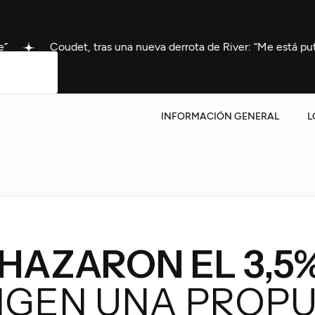
det, tras una nueva derrota de River: “Me está puteando medio 
INFORMACIÓN GENERAL
L
HAZARON EL 3,5
XIGEN UNA PROP