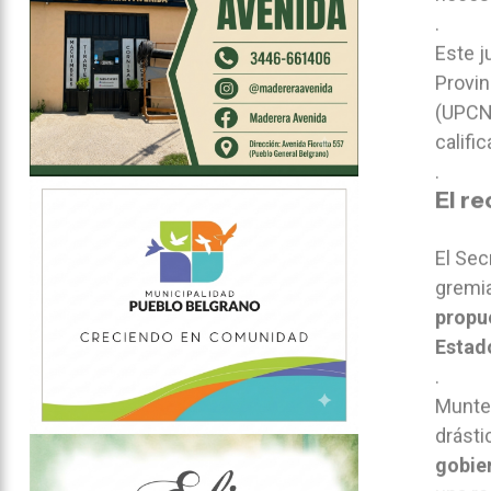
.
Este j
Provin
(UPCN)
califi
.
El r
El Sec
gremia
propu
Estado
.
Muntes
drást
gobier