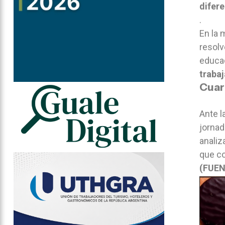
difere
.
En la 
resolv
educa
trabaj
Cuar
Ante l
jornad
analiz
que co
(FUEN