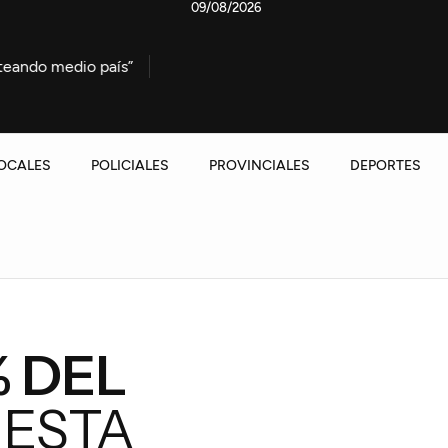
09/08/2026
país”
Allanaron una vivienda en Los Espinillos y detuvi
OCALES
POLICIALES
PROVINCIALES
DEPORTES
% DEL
UESTA