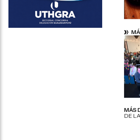
MÁ
MÁS 
DE L