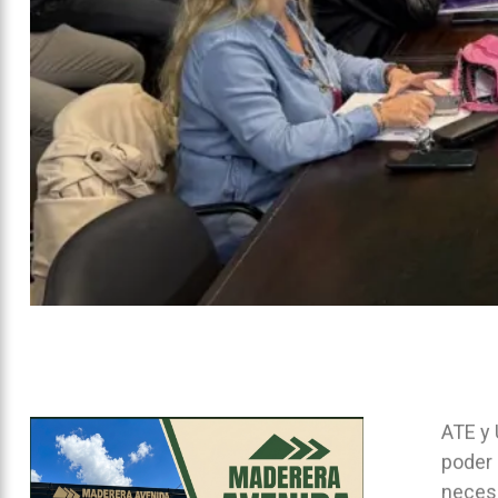
ATE y 
poder 
necesi