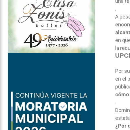
una re
.
A pesa
encont
alcanz
en que
la rec
UPCN
Por su
en el 
públic
cómo 
.
Domíng
estata
¿Por q