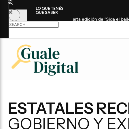
LO QUE TENÉS
QUE SABER
participaron de la cuarta edición de “Siga el baile”
Cou
ESTATALES REC
GOBIERNO Y E