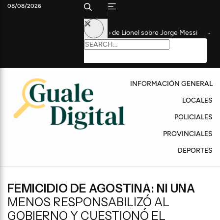
08/08/2026
ico y ganábamos todo”: el relato de Lionel sobre Jorge Messi
La
INFORMACIÓN GENERAL
LOCALES
POLICIALES
PROVINCIALES
DEPORTES
FEMICIDIO DE AGOSTINA: NI UNA
MENOS RESPONSABILIZÓ AL
GOBIERNO Y CUESTIONÓ EL