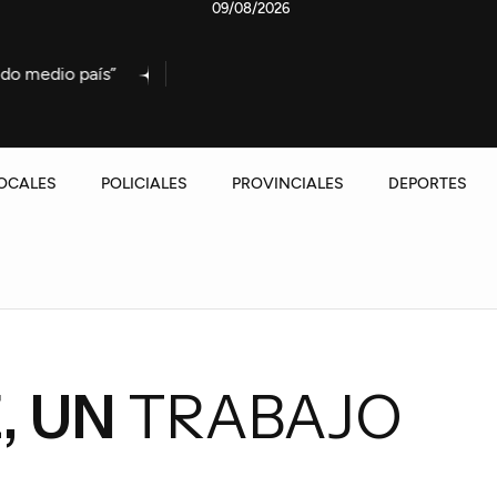
09/08/2026
”
Allanaron una vivienda en Los Espinillos y detuvieron
OCALES
POLICIALES
PROVINCIALES
DEPORTES
, UN
TRABAJO