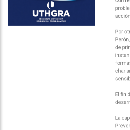
con re
proble
acción
Por ot
Perón,
de pri
instan
formas
charla
sensib
El fi
desarr
La cap
Preven