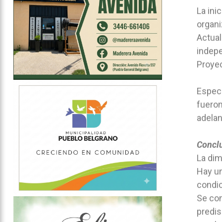
La ini
organi
Actual
indepe
Proyec
Especí
fueron
adelan
Concl
La dim
Hay un
condic
Se con
predis