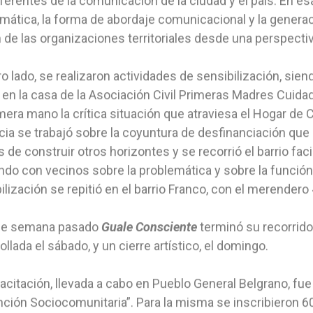
ferentes de la comunicación de la ciudad y el país. En es
mática, la forma de abordaje comunicacional y la generac
 de las organizaciones territoriales desde una perspect
ro lado, se realizaron actividades de sensibilización, siend
 en la casa de la Asociación Civil Primeras Madres Cuida
mera mano la crítica situación que atraviesa el Hogar de
cia se trabajó sobre la coyuntura de desfinanciación que 
 de construir otros horizontes y se recorrió el barrio facil
ndo con vecinos sobre la problemática y sobre la función 
ilización se repitió en el barrio Franco, con el merendero «
n de semana pasado
Guale Consciente
terminó su recorrido
ollada el sábado, y un cierre artístico, el domingo.
acitación, llevada a cabo en Pueblo General Belgrano, fue
ción Sociocomunitaria”. Para la misma se inscribieron 60