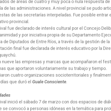
dos de áreas de cuatro y muy poca o nula respuesta de l
a de las administraciones. A nivel provincial se pudo art
stas de las secretarías interpeladas. Fue posible entrar e
ativo provincial.
tival fue declarado de interés cultural por el Concejo Del
animidad y por iniciativa propia de su Departamento Ejecu
 de Diputados de Entre Ríos, a través de la gestión de la
tación final fue declarada de interés educativo por la D
guaychú.
 nueve las empresas y marcas que acompañaron el fest
as que aportaron voluntariamente su trabajo y tiempo.
ciaron cuatro organizaciones socioterritoriales y finalme
 días que duró el
Guale Consciente
.
dades
tival inició el sábado 7 de marzo con dos espacios de diálo
e se convocó a personas idóneas en la temática para pr