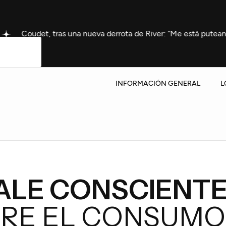
 tras una nueva derrota de River: “Me está puteando medio país
INFORMACIÓN GENERAL
L
UALE CONSCIENTE
RE EL CONSUMO