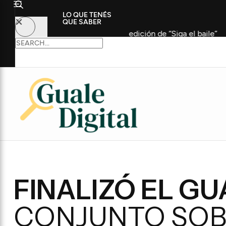
LO QUE TENÉS
QUE SABER
iciparon de la cuarta edición de “Siga el baile”
Coudet,
FINALIZÓ EL G
CONJUNTO SOB