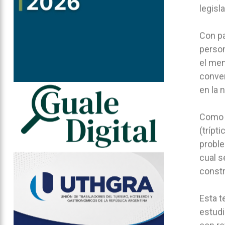
legisla
Con pa
person
el men
conver
en la 
Como c
(trípt
proble
cual s
constr
Esta t
estudi