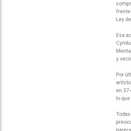
compro
frente
Ley de
Esa ac
Cymbal
Mental
y vecin
Por úl
artíst
en 37 
lo qu
Todas 
preocu
parece