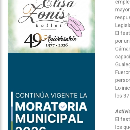
emplea
mayorí
respue
Legisl
El fes
por un
Cámara
capaci
Guale
Fueron
person
Lo ini
los 37
Activi
El fes
los qu