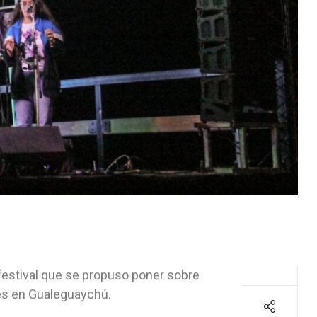
l festival que se propuso poner sobre
les en Gualeguaychú.