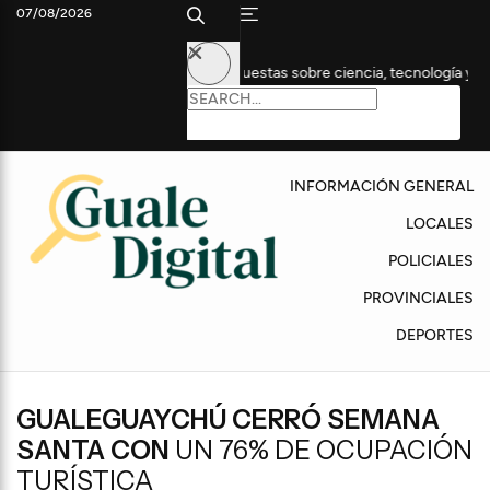
07/08/2026
a edición con propuestas sobre ciencia, tecnología y empleo
A
INFORMACIÓN GENERAL
LOCALES
POLICIALES
PROVINCIALES
DEPORTES
GUALEGUAYCHÚ CERRÓ SEMANA
SANTA CON
UN 76% DE OCUPACIÓN
TURÍSTICA