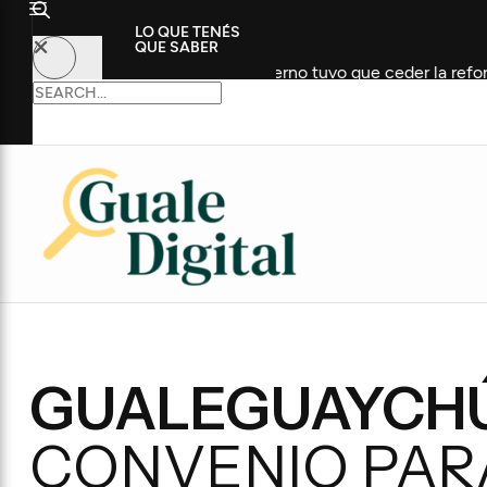
LO QUE TENÉS
QUE SABER
vada, pero el Gobierno tuvo que ceder la reforma del Fuego
GUALEGUAYCHÚ
CONVENIO PARA