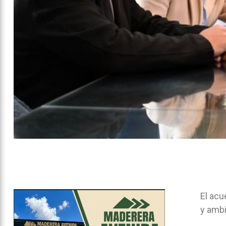
El acu
y ambi