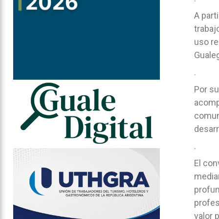
A part
trabaj
uso re
Gualeg
.
Por su
acompa
comuni
desarr
.
El con
median
profun
profes
valor 