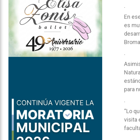
.
En ese
es muy
desarr
Bromat
.
Asimis
Natura
estánd
para n
.
“Lo qu
visita
facult
.