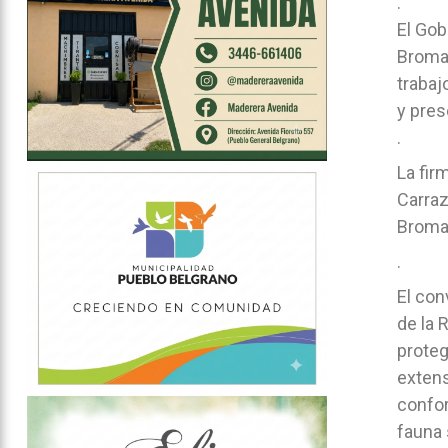
.
El Gob
Bromat
trabaj
y pres
.
La fir
Carraz
Bromat
.
El con
de la 
proteg
extens
confor
fauna 