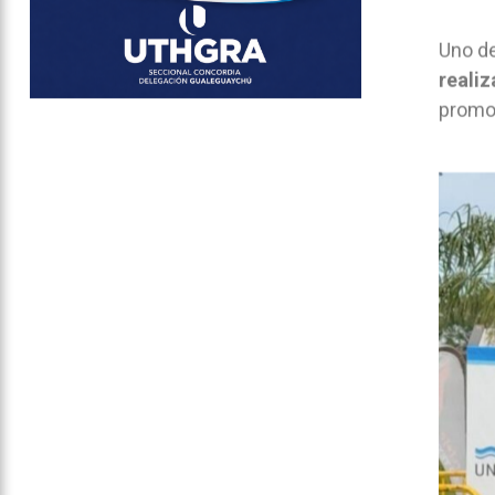
Uno d
realiz
promov