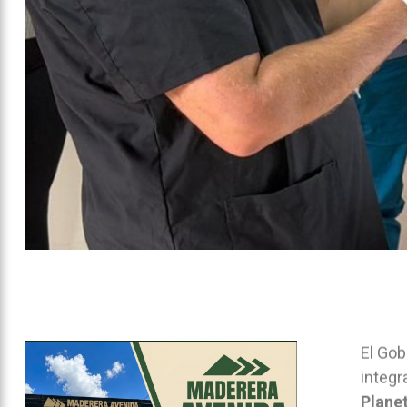
El Gob
integr
Planet