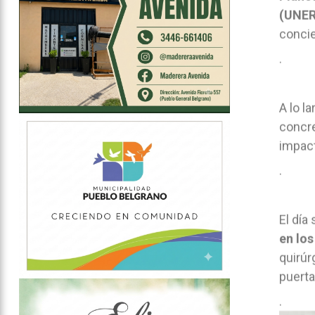
(UNER
concie
.
A lo l
concre
impact
.
El día
en lo
quirúr
puerta
.