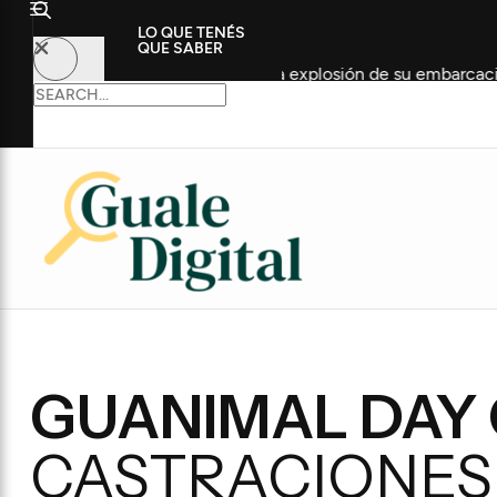
LO QUE TENÉS
QUE SABER
nsiva tras la explosión de su embarcación
Fuego en los
GUANIMAL DAY
CASTRACIONES 