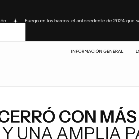
 barcos: el antecedente de 2024 que sacudió a Gualeguaychú
INFORMACIÓN GENERAL
L
 CERRÓ CON MÁS
Y UNA AMPLIA P