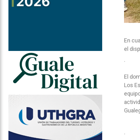
En cua
el dis
.
El dom
Los Es
equipo
activi
Guale
.