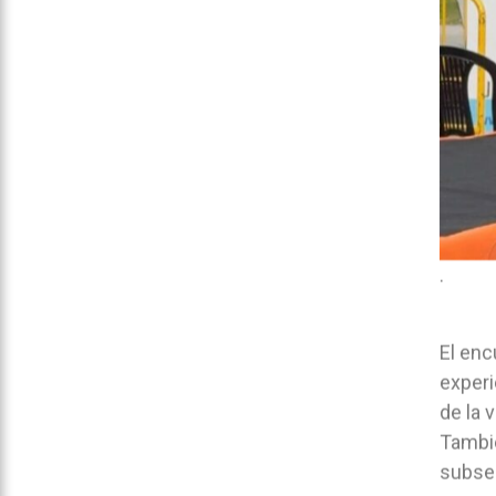
.
El enc
exper
de la 
Tambié
subsec