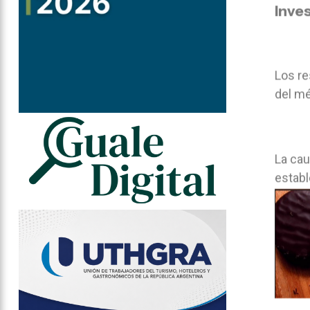
Inve
Los re
del mé
La cau
establ