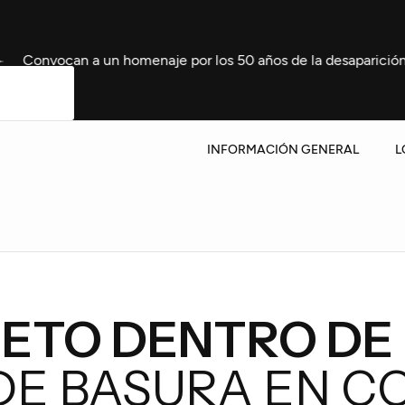
un homenaje por los 50 años de la desaparición de Noni Gonz
INFORMACIÓN GENERAL
L
FETO DENTRO DE
E BASURA EN C