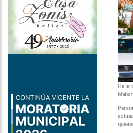
Hallar
Mañan
Person
actuac
quiene