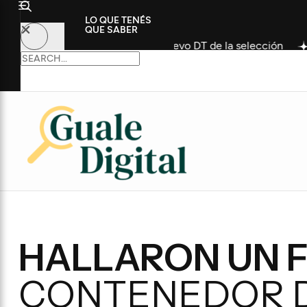
LO QUE TENÉS
QUE SABER
o futbolista como nuevo DT de la selección
Convocan a 
HALLARON UN 
CONTENEDOR D