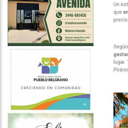
Un est
que
e
precis
Según
gesta
lugar.
Pirám