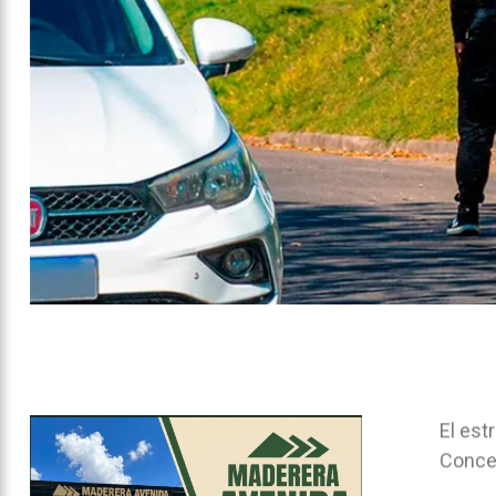
El est
Concep