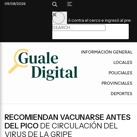
09/08/2026
nia: un auto impactó contra el cerco e ingresó al predio
Domin
INFORMACIÓN GENERAL
LOCALES
POLICIALES
PROVINCIALES
DEPORTES
RECOMIENDAN VACUNARSE ANTES
DEL PICO
DE CIRCULACIÓN DEL
VIRUS DE LA GRIPE