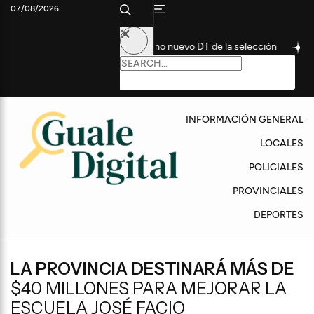
07/08/2026
histórico futbolista como nuevo DT de la selección
Convocan a
INFORMACIÓN GENERAL
LOCALES
POLICIALES
PROVINCIALES
DEPORTES
LA PROVINCIA DESTINARÁ MÁS DE
$40 MILLONES PARA MEJORAR LA
ESCUELA JOSÉ FACIO