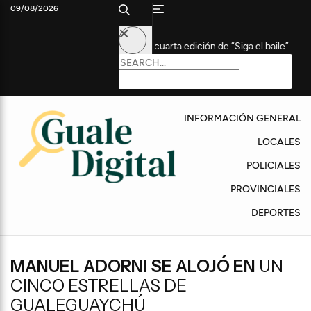
09/08/2026
nas participaron de la cuarta edición de “Siga el baile”
Coudet,
INFORMACIÓN GENERAL
LOCALES
POLICIALES
PROVINCIALES
DEPORTES
MANUEL ADORNI SE ALOJÓ EN
UN
CINCO ESTRELLAS DE
GUALEGUAYCHÚ