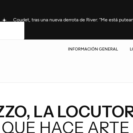
s una nueva derrota de River: “Me está puteando medio país”
INFORMACIÓN GENERAL
L
ZZO, LA LOCUTO
QUE HACE ARTE