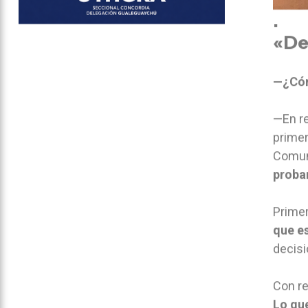
.
«De
—¿Cóm
—En r
primer
Comun
proba
Prime
que es
decisi
Con re
Lo qu