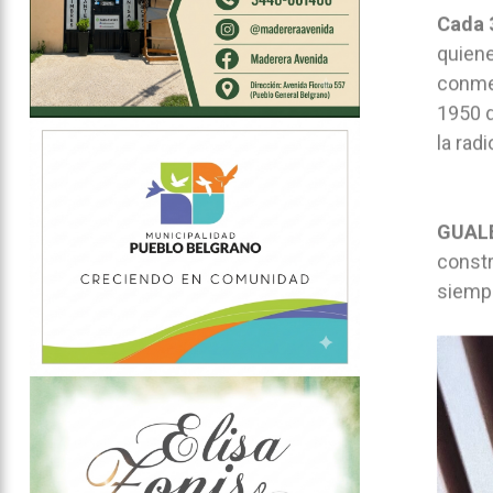
Cada 3
quiene
conmem
1950 d
la rad
GUALE
constr
siempr