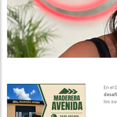
En el 
desafí
los su