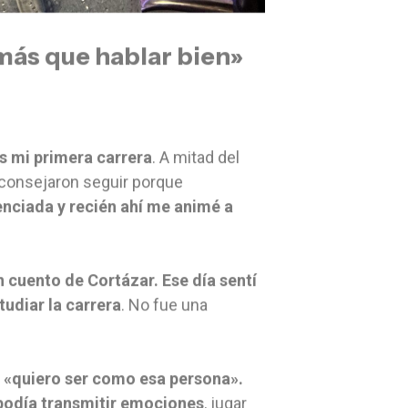
más que hablar bien»
s mi primera carrera
. A mitad del
consejaron seguir porque
enciada y recién ahí me animé a
un cuento de Cortázar. Ese día sentí
tudiar la carrera
. No fue una
a «quiero ser como esa persona».
 podía transmitir emociones
, jugar