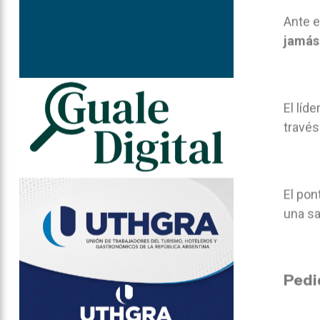
Ante e
jamás 
El líd
través
El pon
una sal
Pedi