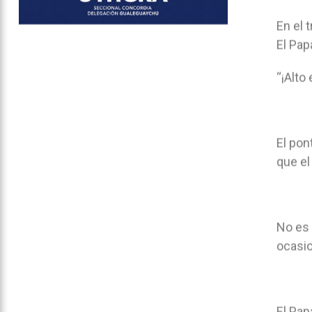
En el 
El Pap
“¡Alto
El pon
que el
No es 
ocasio
El Pap