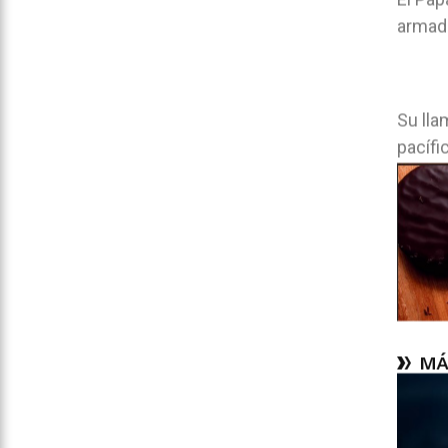
armad
Su lla
pacífi
MÁ