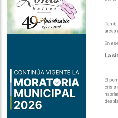
Tambié
áreas 
En ese
La si
El pon
crisis
habría
despla