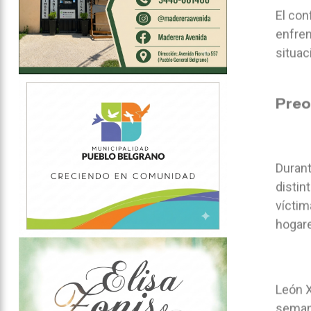
El con
enfren
situac
Preo
Durant
distin
víctim
hogare
León X
semana