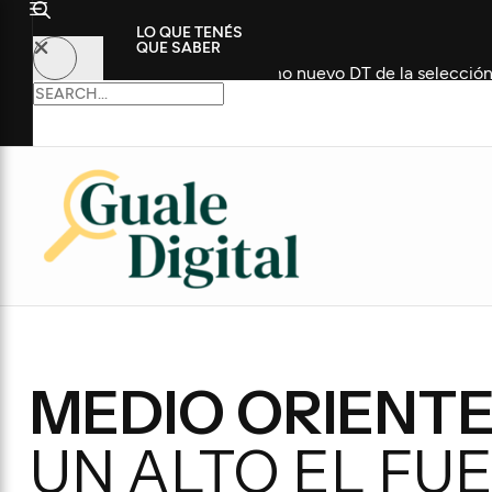
LO QUE TENÉS
QUE SABER
istórico futbolista como nuevo DT de la selección
Conv
MEDIO ORIENTE
UN ALTO EL FU