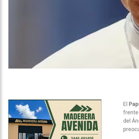
El
Pap
frente
del Án
preocu