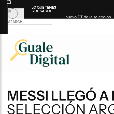
LO QUE TENÉS
QUE SABER
rico futbolista como nuevo DT de la selección
Convoca
MESSI LLEGÓ A
SELECCIÓN AR