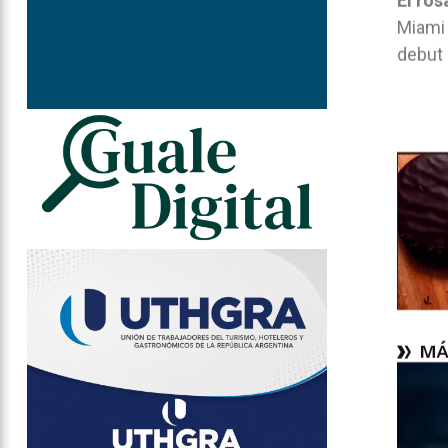
El ros
Miami 
debut 
MÁ