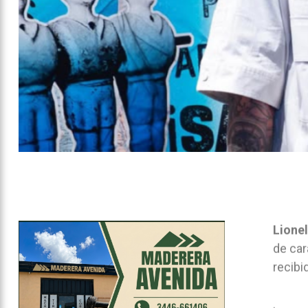
Lionel
de car
recibi
.