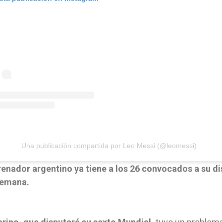
Una publicación compartida por Leo Messi (@leomessi)
renador argentino ya tiene a los 26 convocados a su d
semana.