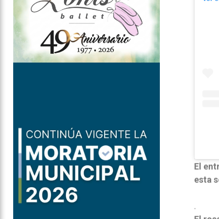
El ent
esta 
.